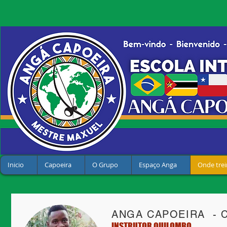
Inicio
Capoeira
O Grupo
Espaço Anga
Onde trei
ANGA CAPOEIRA
- 
INSTRUTOR QUILOMBO