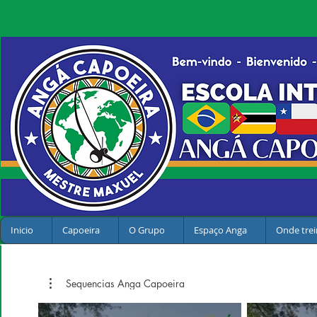
Inicio
Capoeira
O Grupo
Espaço Anga
Onde trei
Sequencias Anga Capoeira